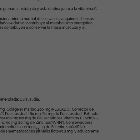
e granada, astrágalo y astaxantina junto a la vitamina C.
uncionamiento normal de los vasos sanguíneos, huesos,
el daño oxidativo; contribuye al metabolismo energético
as contribuyen a conservar la masa muscular y al
ecomendada:
1 vial al día.
 mg, Colágeno marino 400 mg (PESCADO). Corrector de
40% Punicósidos) 160 mg (64 mg de Punicósidos), Extracto
) 100 mg (20 mg de Polisacáridos), Vitamina C (Ácido L-
 zinc 50 mg (10 mg de Zinc, 100%VRN*), Conservadores
eniometionina 11 mg (55 μg de Selenio, 100%VRN*),
 (de Haematococcus pluvialis flotow) 8 mg, y edulcorante