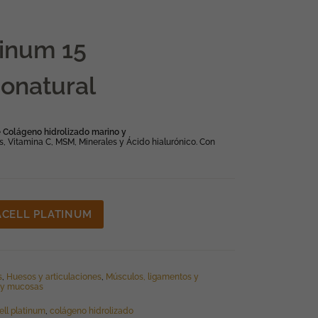
tinum 15
donatural
e
Colágeno hidrolizado marino y
as, Vitamina C, MSM, Minerales y Ácido hialurónico. Con
CELL PLATINUM
s
,
Huesos y articulaciones
,
Músculos, ligamentos y
l y mucosas
ell platinum
,
colágeno hidrolizado