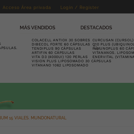
Acceso Área privada
Login / Register
MÁS VENDIDOS
DESTACADOS
COLACELL ANTIOX 30 SOBRES
CURCUSAN (CURSOL)
S
DIBECOL FORTE 60 CÁPSULAS
Q10 PLUS (UBIQUINO
ÁPSULAS.
TENDIPLUS 90 CÁPSULAS
INMUNOPLUS 60 CÁP
ARTIFIN 60 CÁPSULAS
VITANANOS. LIPOSO
VITA D3 (4000UI) 120 PERLAS
ENERVITAL (VITAMIN
VISION PLUS LIPOSOMADO 30 CÁPSULAS
VITANANO 1062 LIPOSOMADO
NUM 15 VIALES. MUNDONATURAL