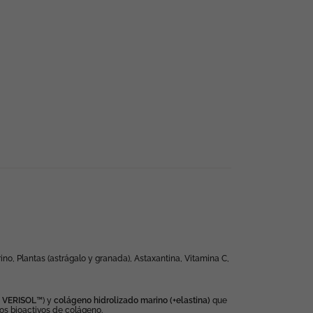
o, Plantas (astrágalo y granada), Astaxantina, Vitamina C,
a VERISOL
™) y
colágeno hidrolizado marino (+elastina)
que
dos bioactivos de colágeno.