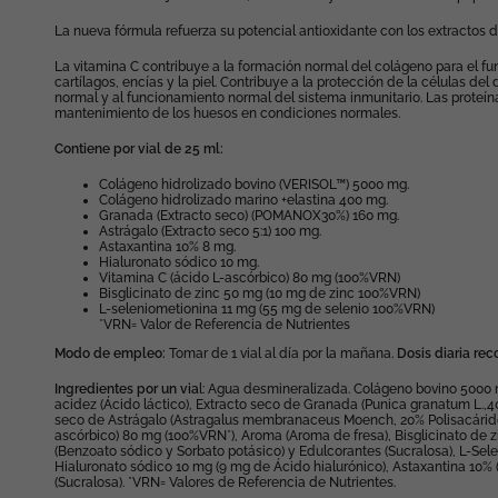
La nueva fórmula refuerza su potencial antioxidante con los extractos d
La vitamina C contribuye a la formación normal del colágeno para el f
cartílagos, encías y la piel. Contribuye a la protección de la células d
normal y al funcionamiento normal del sistema inmunitario. Las proteín
mantenimiento de los huesos en condiciones normales.
Contiene por vial de 25 ml:
Colágeno hidrolizado bovino (VERISOL™) 5000 mg.
Colágeno hidrolizado marino +elastina 400 mg.
Granada (Extracto seco) (POMANOX30%) 160 mg.
Astrágalo (Extracto seco 5:1) 100 mg.
Astaxantina 10% 8 mg.
Hialuronato sódico 10 mg.
Vitamina C (ácido L-ascórbico) 80 mg (100%VRN)
Bisglicinato de zinc 50 mg (10 mg de zinc 100%VRN)
L-seleniometionina 11 mg (55 mg de selenio 100%VRN)
*VRN= Valor de Referencia de Nutrientes
Modo de empleo:
Tomar de 1 vial al día por la mañana.
Dosis diaria r
Ingredientes por un via
l: Agua desmineralizada. Colágeno bovino 5000
acidez (Ácido láctico), Extracto seco de Granada (Punica granatum L.,
seco de Astrágalo (Astragalus membranaceus Moench, 20% Polisacáridos
ascórbico) 80 mg (100%VRN*), Aroma (Aroma de fresa), Bisglicinato de
(Benzoato sódico y Sorbato potásico) y Edulcorantes (Sucralosa), L-Sel
Hialuronato sódico 10 mg (9 mg de Ácido hialurónico), Astaxantina 10%
(Sucralosa). *VRN= Valores de Referencia de Nutrientes.
Necesarias