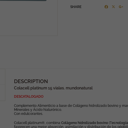
SHARE
DESCRIPTION
Colacell platinum 15 viales. mundonatural
DESCATALOGADO
Complemento Alimenticio a base de Colágeno hidrolizado bovino y marin
Minerales y Ácido hialurónico.
Con edulcorantes.
Colacell platinum®, combina
Colágeno hidrolizado bovino
(T
ecnologí
favorecen una mejor absorción, asimilación y distribución de los pépti