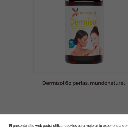
onatural
Dermisol 60 perlas. mundonatural
El presente sitio web podrá utilizar cookies para mejorar tu experiencia d