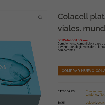
Colacell pla
viales. mun
DESCATALOGADO ——
Complemento Alimenticio a base d
bovino
(Tecnología
Verisol®
), Plant
edulcorantes.
COMPRAR NUEVO COLA
CATEGORIES
Complemento
tendones
,
Pie
TAGS
colacell
,
colac