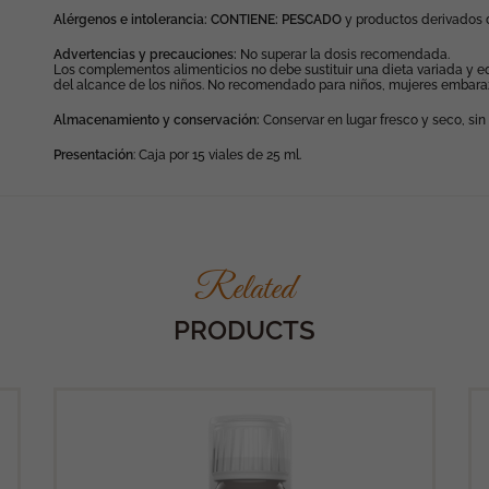
Estas
Alérgenos e intolerancia:
CONTIENE: PESCADO
y productos derivados
cookies no
son
opcionales.
Advertencias y precauciones:
No superar la dosis recomendada.
Son
Los complementos alimenticios no debe sustituir una dieta variada y eq
necesarias
del alcance de los niños. No recomendado para niños, mujeres embaraz
para que
funcione la
Almacenamiento y conservación:
Conservar en lugar fresco y seco, sin 
web.
Presentación
: Caja por 15 viales de 25 ml.
Statistics
In order for
us to
improve the
website's
Related
functionality
and
structure,
based on
PRODUCTS
how the
website is
used.
Experiencia
Para que
nuestra web
funcione lo