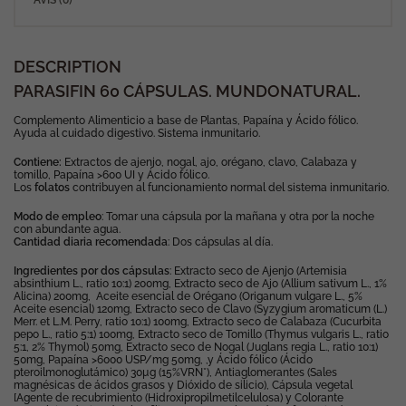
DESCRIPTION
PARASIFIN 60 CÁPSULAS. MUNDONATURAL.
Complemento Alimenticio a base de Plantas, Papaína y Ácido fólico.
Ayuda al cuidado digestivo. Sistema inmunitario.
Contiene:
Extractos de ajenjo, nogal, ajo, orégano, clavo, Calabaza y
tomillo, Papaína >600 UI y Ácido fólico.
Los
folatos
contribuyen al funcionamiento normal del sistema inmunitario.
Modo de empleo
: Tomar una cápsula por la mañana y otra por la noche
con abundante agua.
Cantidad diaria recomendada
: Dos cápsulas al día.
Ingredientes por dos cápsulas
: Extracto seco de Ajenjo (Artemisia
absinthium L., ratio 10:1) 200mg, Extracto seco de Ajo (Allium sativum L., 1%
Alicina) 200mg, Aceite esencial de Orégano (Origanum vulgare L., 5%
Aceite esencial) 120mg, Extracto seco de Clavo (Syzygium aromaticum (L.)
Merr. et L.M. Perry, ratio 10:1) 100mg, Extracto seco de Calabaza (Cucurbita
pepo L., ratio 5:1) 100mg, Extracto seco de Tomillo (Thymus vulgaris L., ratio
5:1, 2% Thymol) 50mg, Extracto seco de Nogal (Juglans regia L., ratio 10:1)
50mg, Papaína >6000 USP/mg 50mg, ,y Ácido fólico (Ácido
pteroilmonoglutámico) 30µg (15%VRN*), Antiaglomerantes (Sales
magnésicas de ácidos grasos y Dióxido de silicio), Cápsula vegetal
[Agente de recubrimiento (Hidroxipropilmetilcelulosa) y Colorante