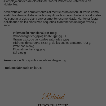
(Complejo cúprico de clorofilina)]. *%VRN: Valores de Referencia de
Nutrientes.
Advertencias
: Los complementos alimenticios no deben utilizarse como
sustitutos de una dieta variada y equilibrada y un estilo de vida saludable.
No superar la dosis diaria expresamente recomendada. Mantener fuera
del alcance de los niños más pequeños. Mantener en un lugar fresco y
seco.
Información nutricional por 100g:
Valor energético 325.07 Kcal/ 1358.79 KJ.
Grasas 2,11g, de las cuales saturadas 2,11g.
Hidratos de carbono 66,83 g, de los cuales azúcares 3,34 g.
Proteínas 0,00 g
Fibra alimentaria 19,35 g.
Sal 0,00 g.
Presentación
: 60 cápsulas vegetales de 502 mg.
Producto fabricado en la U.E.
Related
PRODUCTS