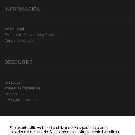
INFORMACIÓN
Aviso Legal
Política de Privacidad y Cookies
Condiciones uso
DESCUBRE
Contacto
Preguntas frecuentes
Horario:
L-V 09:00 -20:00 hrs
MUNDO-BLOG
El presente sitio web podrá utilizar cookies para mejorar tu
experiencia de usuario. Si te parece bien, simplemente haz clic en