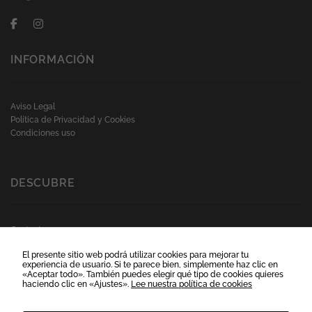
INFORMACIÓN
Aviso Legal
Política de Privacidad y Cookies
Condiciones uso
DESCUBRE
Contacto
Preguntas frecuentes
El presente sitio web podrá utilizar cookies para mejorar tu
Horario:
experiencia de usuario. Si te parece bien, simplemente haz clic en
L-V 09:00 -20:00 hrs
«Aceptar todo». También puedes elegir qué tipo de cookies quieres
haciendo clic en «Ajustes».
Lee nuestra política de cookies