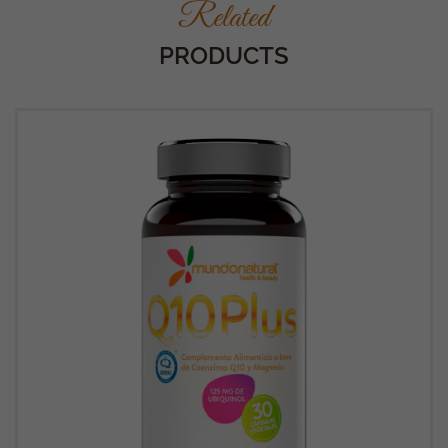
Related
Necesarias
Estas
PRODUCTS
cookies no
son
opcionales.
Son
necesarias
para que
funcione la
web.
Estadísticas
Para que
podamos
mejorar la
funcionalidad
y estructura
de la web, en
base a cómo
se usa la
web.
Experiencia
Para que
nuestra web