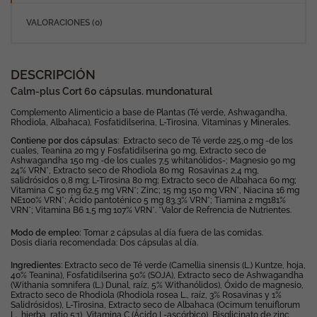
VALORACIONES (0)
DESCRIPCIÓN
Calm-plus Cort 60 cápsulas. mundonatural
Complemento Alimenticio a base de Plantas (Té verde, Ashwagandha,
Rhodiola, Albahaca), Fosfatidilserina, L-Tirosina, Vitaminas y Minerales.
Contiene por dos cápsulas
: Extracto seco de Té verde 225,0 mg -de los
cuales, Teanina 20 mg y Fosfatidilserina 90 mg, Extracto seco de
Ashwagandha 150 mg -de los cuales 7,5 whitanólidos-; Magnesio 90 mg
24% VRN*, Extracto seco de Rhodiola 80 mg Rosavinas 2,4 mg,
salidrósidos 0,8 mg; L-Tirosina 80 mg; Extracto seco de Albahaca 60 mg;
Vitamina C 50 mg 62,5 mg VRN*; Zinc; 15 mg 150 mg VRN*, Niacina 16 mg
NE100% VRN*; Ácido pantoténico 5 mg 83,3% VRN*; Tiamina 2 mg181%
VRN*; Vitamina B6 1,5 mg 107% VRN*. *Valor de Refrencia de Nutrientes.
Modo de empleo:
Tomar 2 cápsulas al día fuera de las comidas.
Dosis diaria recomendada: Dos cápsulas al día.
Ingredientes
: Extracto seco de Té verde (Camellia sinensis (L.) Kuntze, hoja,
40% Teanina), Fosfatidilserina 50% (SOJA), Extracto seco de Ashwagandha
(Withania somnifera (L.) Dunal, raíz, 5% Withanólidos), Óxido de magnesio,
Extracto seco de Rhodiola (Rhodiola rosea L., raíz, 3% Rosavinas y 1%
Salidrósidos), L-Tirosina, Extracto seco de Albahaca (Ocimum tenuiflorum
L., hierba, ratio 5:1), Vitamina C (Ácido L-ascórbico), Bisglicinato de zinc,