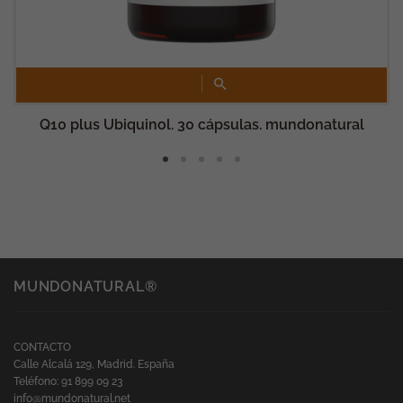
funcione lo
mejor posible
durante tu
visita. Si
rechaza estas
cookies,
algunas
funcionalidades
desaparecerán
de la web.
Q10 plus Ubiquinol. 30 cápsulas. mundonatural
Marketing
Al compartir tus
intereses y
comportamiento
mientras visitas
nuestro sitio,
aumentas la
posibilidad de
ver contenido y
ofertas
MUNDONATURAL®
personalizados.
CONTACTO
Calle Alcalá 129, Madrid. España
Teléfono: 91 899 09 23
info@mundonatural.net