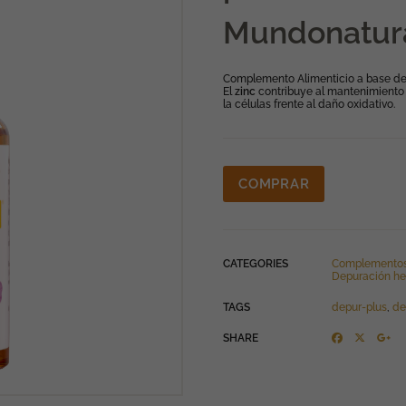
Mundonatur
Complemento Alimenticio a base d
El
zinc
contribuye al mantenimiento 
la células frente al daño oxidativo.
COMPRAR
CATEGORIES
Complemento
Depuración he
TAGS
depur-plus
,
d
SHARE