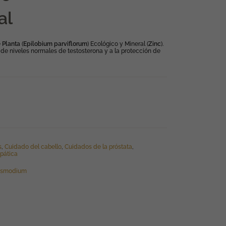
al
e
Planta
(
Epilobium
parviflorum
) Ecológico y Mineral (
Zinc
).
de niveles normales de testosterona y a la protección de
s
,
Cuidado del cabello
,
Cuidados de la próstata
,
pática
esmodium