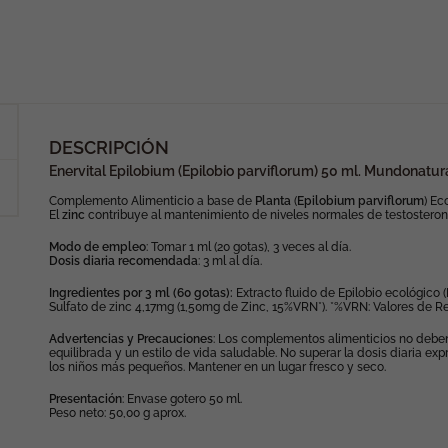
DESCRIPCIÓN
Enervital Epilobium (Epilobio parviflorum) 50 ml. Mundonatur
Complemento Alimenticio a base de
Planta
(
Epilobium
parviflorum
) Ec
El
zinc
contribuye al mantenimiento de niveles normales de testosterona 
Modo de empleo
: Tomar 1 ml (20 gotas), 3 veces al día.
Dosis diaria recomendada
: 3 ml al día.
Ingredientes por 3 ml (60 gotas):
Extracto fluido de Epilobio ecológico 
Sulfato de zinc 4,17mg (1,50mg de Zinc, 15%VRN*). *%VRN: Valores de Re
Advertencias y Precauciones
: Los complementos alimenticios no deben 
equilibrada y un estilo de vida saludable. No superar la dosis diaria
los niños más pequeños. Mantener en un lugar fresco y seco.
Presentación
: Envase gotero 50 ml.
Peso neto: 50,00 g aprox.