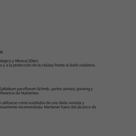
al
ológico y Mineral (
Zinc
).
y a la protección de la células frente al daño oxidativo.
(Epilobium parviflorum Schreb., partes aéreas) 3000mg y
ferencia de Nutrientes.
utilizarse como sustitutos de una dieta variada y
 expresamente recomendada. Mantener fuera del alcance de