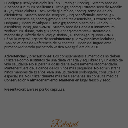
Eucalipto (Eucalyptus globulus Labill., ratio 5:1) 100mg, Extracto seco de
Albahaca (Ocimum basilicum L., ratio 5:1) 100mg, Extracto seco de Regaliz
(Glycyrrhiza glabra L., 20% Ácido glicirrícico) 100mg (20mg de Ácido
glicirrícico), Extracto seco de Jengibre (Zingiber officinale Roscoe, 5%
Aceites esenciales) 100mg (5mg de Aceites esenciales), Extracto seco de
Orégano (Origanum vulgare L., ratio 5:1) 100mg, Vitamina C (Ácido L-
ascórbico) 80mg (100*%VRN), Extracto seco de Canela (Cinnamomum
zeylanicum Blume, ratio 5:1) 40mg, Antiaglomerantes (Estearato de
magnesio y Dióxido de silicio) y Biotina (D-Biotina) 50µg (100%VRN*).
Cápsula vegetal (Agente de recubrimiento (Hidroxipropilmetilcelulosa)).
*%VRN: Valores de Referencia de Nutrientes. Origen del ingrediente
primario (Adhatoda (Adhatoda vasica Nees)): fuera de la UE.
Advertencias y precauciones:
Los complementos alimenticios no deben
utilizarse como sustitutos de una dieta variada y equilibrada y un estilo de
vida saludable. No superar la dosis diaria expresamente recomendada.
Mantener fuera del alcance de los niños más pequeños. No administrar a
niños menores de 12 años. Para una utilización prolongada, consulte a un
especialista. No utilizar durante más de 6 semanas sin consulta médica.
Conservación y almacenamiento:
Mantener en lugar fresco y seco.
Presentación:
Envase por 60 cápsulas.
Related