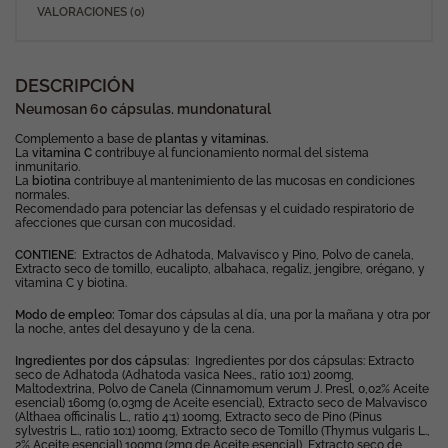
VALORACIONES (0)
DESCRIPCIÓN
Neumosan 60 cápsulas. mundonatural
Complemento a base de
plantas y vitaminas.
La
vitamina C
contribuye al funcionamiento normal del sistema
inmunitario.
La
biotina
contribuye al mantenimiento de las mucosas en condiciones
normales.
Recomendado para potenciar las defensas y el cuidado respiratorio de
afecciones que cursan con mucosidad.
CONTIENE
: Extractos de Adhatoda, Malvavisco y Pino, Polvo de canela,
Extracto seco de tomillo, eucalipto, albahaca, regaliz, jengibre, orégano, y
vitamina C y biotina.
Modo de empleo:
Tomar dos cápsulas al día, una por la mañana y otra por
la noche, antes del desayuno y de la cena.
Ingredientes por dos cápsulas
: Ingredientes por dos cápsulas: Extracto
seco de Adhatoda (Adhatoda vasica Nees., ratio 10:1) 200mg,
Maltodextrina, Polvo de Canela (Cinnamomum verum J. Presl, 0,02% Aceite
esencial) 160mg (0,03mg de Aceite esencial), Extracto seco de Malvavisco
(Althaea officinalis L., ratio 4:1) 100mg, Extracto seco de Pino (Pinus
sylvestris L., ratio 10:1) 100mg, Extracto seco de Tomillo (Thymus vulgaris L.,
2% Aceite esencial) 100mg (2mg de Aceite esencial), Extracto seco de