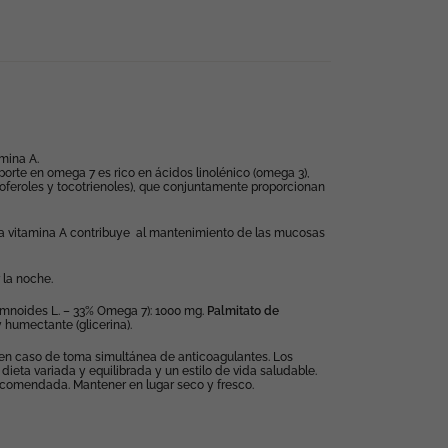
mina A.
 Aporte en omega 7 es rico en ácidos linolénico (omega 3),
ocoferoles y tocotrienoles), que conjuntamente proporcionan
 La vitamina A contribuye al mantenimiento de las mucosas
 la noche.
mnoides L. – 33% Omega 7): 1000 mg.
Palmitato de
 humectante (glicerina).
en caso de toma simultánea de anticoagulantes. Los
ieta variada y equilibrada y un estilo de vida saludable.
recomendada. Mantener en lugar seco y fresco.