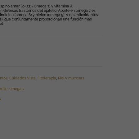
pino amarillo (33% Omega 7) y vitamina A.
 en diversas trastornos del epitelio. Aporte en omega 7 es
linoleico (omega 6) y oleico (omega 9), y en antioxidantes
les), que conjuntamente proporcionan una función más
el.
ntos
,
Cuidados Vista
,
Fitoterapia
,
Piel y mucosas
rillo
,
omega 7