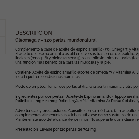
DESCRIPCIÓN
Oleomega 7 – 120 perlas. mundonatural
Complemento a base de aceite de espino amarillo (33% Omega 7) y vita
El aceite del espino amarillo es útil en diversas trastornos del epitelio.
linoleico (omega 6) y oleico (omega 9), y en antioxidantes naturales (t
una función más beneficiosa para las mucosas y la piel.
Contiene
: Aceite de espino amarillo (aporte de omega 7) y Vitamina A.
y de la piel en condiciones normales.
Modo de empleo:
Tomar dos perlas al día, una por la mañana y otra por
Ingredientes por dos perlas:
Aceite de Espino amarillo
(Hippophae rha
Retinilo
0,4 mg (120 mcg Retinol, 15% VRN* Vitamina A).
Perla:
Gelatina y
Advertencias y precauciones:
Consulte con su médico o farmacéutico 
complementos alimenticios no deben utilizarse como sustitutos de una d
Mantener alejado del alcance de los niños. No superar la dosis diaria 
Presentación:
Envase por 120 perlas de 704 mg.