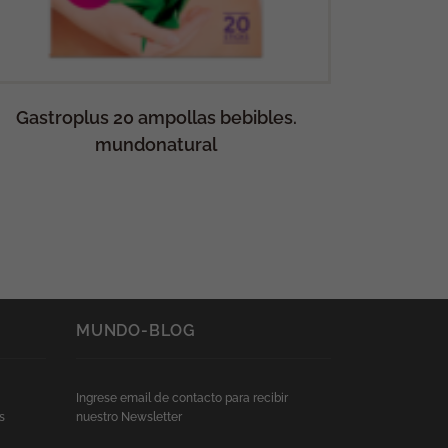
Gastroplus 20 ampollas bebibles.
Lecic
mundonatural
MUNDO-BLOG
Ingrese email de contacto para recibir
s
nuestro Newsletter