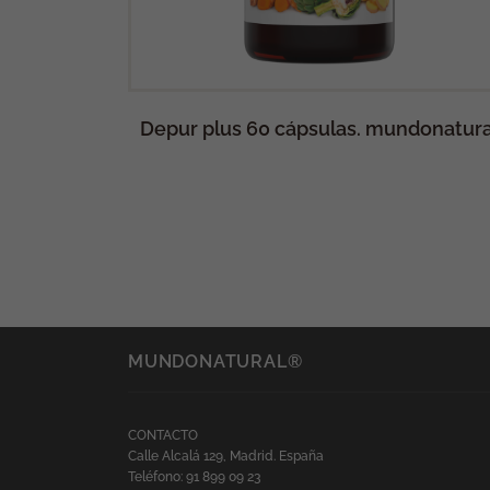
natural
Depur plus 60 cápsulas. mundonatura
MUNDONATURAL®
CONTACTO
Calle Alcalá 129, Madrid. España
Teléfono: 91 899 09 23