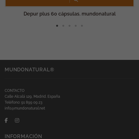
rechaza estas
cookies,
algunas
Depur plus 60 cápsulas. mundonatural
funcionalidades
desaparecerán
de la web.
Marketing
Al compartir tus
intereses y
comportamiento
mientras visitas
nuestro sitio,
MUNDONATURAL®
aumentas la
posibilidad de
ver contenido y
ofertas
personalizados.
CONTACTO
Calle Alcalá 129, Madrid. España
Teléfono: 91 899 09 23
info@mundonatural.net
INFORMACIÓN