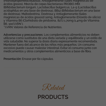
(Hidroxipropilmetilcelulosa)], Antiaglomerante (Sales magnésicas de
ácidos grasos), Mezcla de cepas bacterianas PROBIO-MIX
[Bifidobacterium longum, Lactobacillus bulgaricus, La-5 (Lactobacillus
acidophilus en una base de dextrosa), BB12 (Bifidobacterium en una base
de dextrosa), Maltodextrina, Dextrosa y Antiaglomerante (Sales
magnésicas de ácidos grasos)] 10mg, Antiaglomerante (Dióxido de silicio)
y Vitamina B6 (Clorhidrato de piridoxina, 82%) 1,70mg (1,4mg de Vitamina
B6, 100%VRN*).
*%VRN: Valores de Referencia de Nutrientes.
Advertencias y precauciones:
Los complementos alimenticios no deben
utilizarse como sustitutos de una dieta variada y equilibrada y un estilo de
vida saludable. No superar la dosis diaria expresamente recomendada.
Mantener fuera del alcance de los niños más pequeños. Un consumo
excesivo puede causar malestar intestinal. Evitar el consumo junto con
medicamentos y otros complementos alimenticios a base de fibra.
Presentación
: Envase por 60 cápsulas.
Related
PRODUCTS
Necesarias
Estas