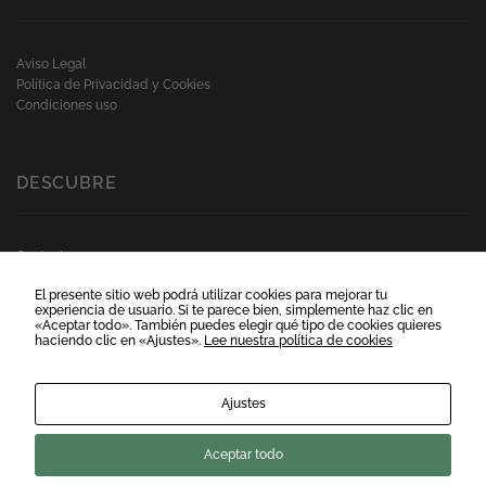
Aviso Legal
Política de Privacidad y Cookies
Condiciones uso
DESCUBRE
Contacto
Preguntas frecuentes
El presente sitio web podrá utilizar cookies para mejorar tu
Horario:
experiencia de usuario. Si te parece bien, simplemente haz clic en
L-V 09:00 -20:00 hrs
«Aceptar todo». También puedes elegir qué tipo de cookies quieres
haciendo clic en «Ajustes».
Lee nuestra política de cookies
MUNDO-BLOG
Ajustes
Aceptar todo
Ingrese email de contacto para recibir nuestro Newsletter