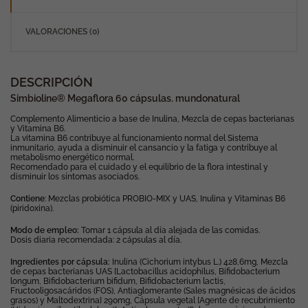
VALORACIONES (0)
DESCRIPCIÓN
Simbioline® Megaflora 60 cápsulas. mundonatural
Complemento Alimenticio a base de Inulina, Mezcla de cepas bacterianas
y Vitamina B6.
La vitamina B6 contribuye al funcionamiento normal del Sistema
inmunitario, ayuda a disminuir el cansancio y la fatiga y contribuye al
metabolismo energético normal.
Recomendado para el cuidado y el equilibrio de la flora intestinal y
disminuir los síntomas asociados.
Contiene
: Mezclas probiótica PROBIO-MIX y UAS, Inulina y Vitaminas B6
(piridoxina).
Modo de empleo:
Tomar 1 cápsula al día alejada de las comidas.
Dosis diaria recomendada: 2 cápsulas al día.
Ingredientes por cápsula:
Inulina (Cichorium intybus L.) 428,6mg, Mezcla
de cepas bacterianas UAS [Lactobacillus acidophilus, Bifidobacterium
longum, Bifidobacterium bifidum, Bifidobacterium lactis,
Fructooligosacáridos (FOS), Antiaglomerante (Sales magnésicas de ácidos
grasos) y Maltodextrina] 290mg, Cápsula vegetal [Agente de recubrimiento