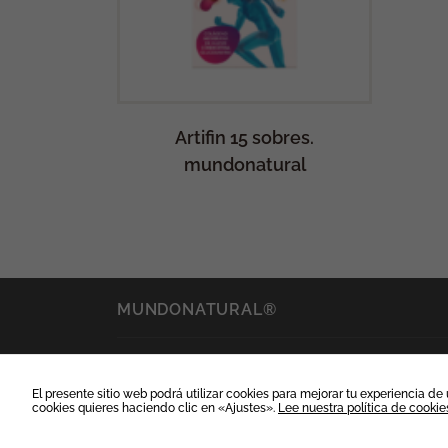
Artifin 15 sobres.
mundonatural
MUNDONATURAL®
CONTACTO
El presente sitio web podrá utilizar cookies para mejorar tu experiencia d
Calle Alcalá 129, Madrid. España
cookies quieres haciendo clic en «Ajustes».
Lee nuestra política de cookie
Teléfono: 91 899 09 23
info@mundonatural.net