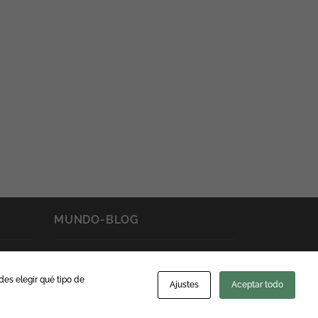
MUNDO-BLOG
Ingrese email de contacto para recibir
des elegir qué tipo de
s
nuestro Newsletter
Ajustes
Aceptar todo