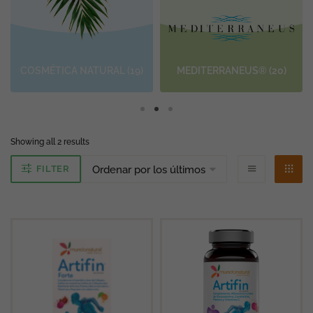
COSMÉTICA NATURAL
(19)
MEDITERRANEUS®
(20)
Ordenado
Showing all 2 results
por
los
FILTER
últimos