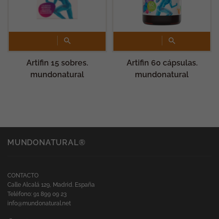
Artifin 15 sobres.
Artifin 60 cápsulas.
mundonatural
mundonatural
MUNDONATURAL®
CONTACTO
Calle Alcalá 129, Madrid. España
Teléfono: 91 899 09 23
info@mundonatural.net