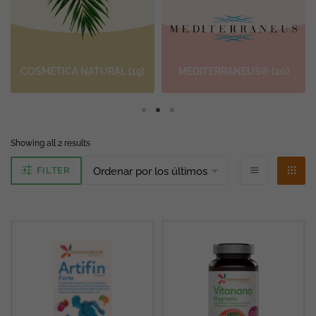
COSMÉTICA NATURAL
(19)
MEDITERRANEUS®
(20)
Ordenado
Showing all 2 results
por
los
FILTER
últimos