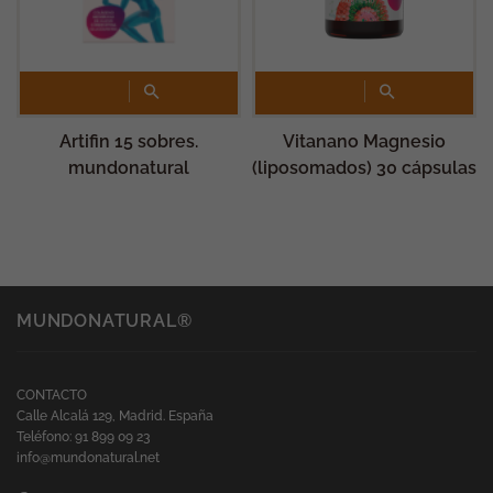
Artifin 15 sobres.
Vitanano Magnesio
mundonatural
(liposomados) 30 cápsulas
MUNDONATURAL®
CONTACTO
Calle Alcalá 129, Madrid. España
Teléfono: 91 899 09 23
info@mundonatural.net